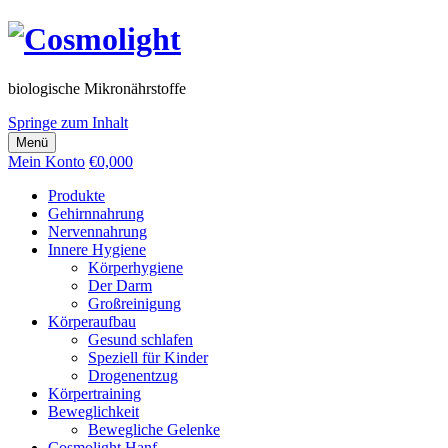
biologische Mikronährstoffe
Springe zum Inhalt
Menü
Mein Konto
€
0,00
0
Produkte
Gehirnnahrung
Nervennahrung
Innere Hygiene
Körperhygiene
Der Darm
Großreinigung
Körperaufbau
Gesund schlafen
Speziell für Kinder
Drogenentzug
Körpertraining
Beweglichkeit
Bewegliche Gelenke
Cosmolight Hanf