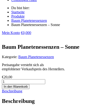
Du bist hier:
Startseite
Produkte
Baum Planetenessenzen
Baum Planetenessenzen – Sonne
Mein Konto
€
0,00
0
Baum Planetenessenzen – Sonne
Kategorie:
Baum Planetenessenzen
Preisangabe versteht sich als
empfohlener Verkaufspreis des Herstellers.
€
20,00
Baum
Planetenessenzen
In den Warenkorb
-
Beschreibung
Sonne
Menge
Beschreibung