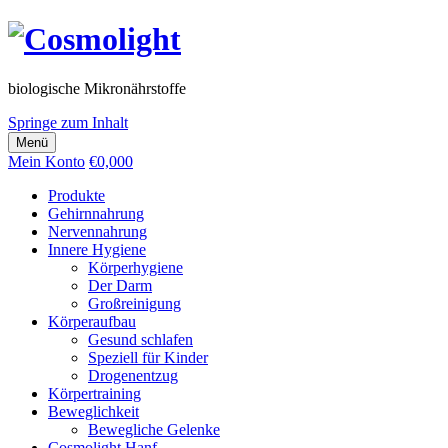
biologische Mikronährstoffe
Springe zum Inhalt
Menü
Mein Konto
€
0,00
0
Produkte
Gehirnnahrung
Nervennahrung
Innere Hygiene
Körperhygiene
Der Darm
Großreinigung
Körperaufbau
Gesund schlafen
Speziell für Kinder
Drogenentzug
Körpertraining
Beweglichkeit
Bewegliche Gelenke
Cosmolight Hanf